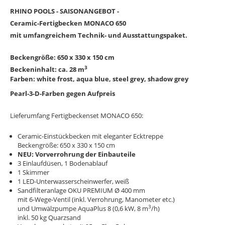
RHINO POOLS - SAISONANGEBOT -
Ceramic-Fertigbecken MONACO 650
mit umfangreichem Technik- und Ausstattungspaket.
Beckengröße: 650 x 330 x 150 cm
3
Beckeninhalt: ca. 28 m
Farben: white frost, aqua blue, steel grey, shadow grey
Pearl-3-D-Farben gegen Aufpreis
Lieferumfang
Fertigbeckenset MONACO 650:
Ceramic-Einstückbecken mit eleganter Ecktreppe
Beckengröße: 650 x 330 x 150 cm
NEU: Vorverrohrung der Einbauteile
3 Einlaufdüsen, 1 Bodenablauf
1 Skimmer
1 LE
D-Unterwasserscheinwerfer
, weiß
Sandfilteranlage OKU PREMIUM Ø 400 mm
mit 6-Wege-Ventil (inkl. Verrohrung, Manometer etc.)
3
und Umwälzpumpe AquaPlus 8 (0,6 kW, 8 m
/h)
inkl. 50 kg Quarzsand