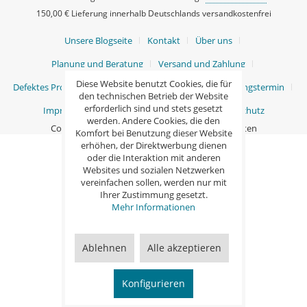
150,00 € Lieferung innerhalb Deutschlands versandkostenfrei
Unsere Blogseite
Kontakt
Über uns
Planung und Beratung
Versand und Zahlung
Diese Website benutzt Cookies, die für
Defektes Produkt / Ersatzteile
Ihr persönlicher Beratungstermin
den technischen Betrieb der Website
erforderlich sind und stets gesetzt
Impressum
AGB
Widerrufsrecht
Datenschutz
werden. Andere Cookies, die den
Copyright © Ganß GmbH - Alle Rechte vorbehalten
Komfort bei Benutzung dieser Website
erhöhen, der Direktwerbung dienen
oder die Interaktion mit anderen
Websites und sozialen Netzwerken
vereinfachen sollen, werden nur mit
Ihrer Zustimmung gesetzt.
Mehr Informationen
Ablehnen
Alle akzeptieren
Konfigurieren