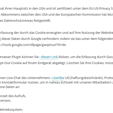
at ihren Hauptsitz in den USA und ist zertifiziert unter dem EU-US-Privacy Sh
 Abkommens zwischen den USA und der Europäischen Kommission hat letzter
s Datenschutzniveau festgestellt.
Erfassung der durch das Cookie erzeugten und auf Ihre Nutzung der Website 
g dieser Daten durch Google verhindern, indem sie das unter dem folgende
ttp://tools.google.com/dlpage/gaoptout?hl=de
Browser-Plugin können Sie
diesen Link
klicken, um die Erfassung durch Goog
Opt-Out-Cookie auf Ihrem Endgerät abgelegt. Löschen Sie Ihre Cookies, müsse
einen Live-Chat des Unternehmens
Userlike
UG (haftungsbeschränkt), Probst
in Kontaktformular nutzen, um in nahezu Echtzeit mit unseren Mitarbeitern z
ne Daten an:
eit des Aufrufs,
ersion,
etriebssystem,