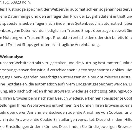
. 15C, 50823 Köln.
des Trustbadge speichert der Webserver automatisch ein sogenanntes Server-
gene Datenmenge und den anfragenden Provider (Zugriffsdaten) enthält und
 spätestens sieben Tagen nach Ende Ihres Seitenbesuchs automatisch über
nbezogene Daten werden lediglich an Trusted Shops übertragen, soweit Sie h
ie Nutzung von Trusted Shops Produkten entscheiden oder sich bereits für die
und Trusted Shops getroffene vertragliche Vereinbarung.
d Webanalyse
nserer Website attraktiv zu gestalten und die Nutzung bestimmter Funkt
orschung verwenden wir auf verschiedenen Seiten sogenannte Cookies. Die
gung überwiegenden berechtigten Interessen an einer optimierten Darstellun
eine Textdateien, die automatisch auf Ihrem Endgerät gespeichert werden.
zung, also nach Schließen Ihres Browsers, wieder gelöscht (sog. Sitzungs-Co
, Ihren Browser beim nächsten Besuch wiederzuerkennen (persistente Cooki
tellungen Ihres Webbrowsers entnehmen. Sie können Ihren Browser so einste
eln über deren Annahme entscheiden oder die Annahme von Cookies für bes
ch in der Art, wie er die Cookie-Einstellungen verwaltet. Diese ist in dem H
kie-Einstellungen ändern können. Diese finden Sie für die jeweiligen Browse