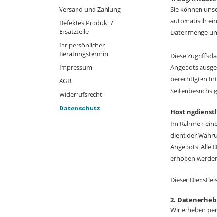
Versand und Zahlung
Sie können unse
automatisch ein
Defektes Produkt /
Ersatzteile
Datenmenge und 
Ihr persönlicher
Beratungstermin
Diese Zugriffsd
Impressum
Angebots ausgew
berechtigten In
AGB
Seitenbesuchs g
Widerrufsrecht
Datenschutz
Hostingdienstl
Im Rahmen einer
dient der Wahru
Angebots. Alle 
erhoben werden,
Dieser Dienstle
2. Datenerheb
Wir erheben per