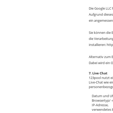
Die Google LLC h
Aufgrund dieses
ein angemessene
Sie können die 
die Verarbeitun
installieren: h
Alternativ zum 
Dabei wird ein 
7. Live Chat
123pool nutzt 
Live-Chat wie e
personenbezoge
Datum und Uhrz
Browsertyp/ -v
IP-Adresse,
verwendetes B