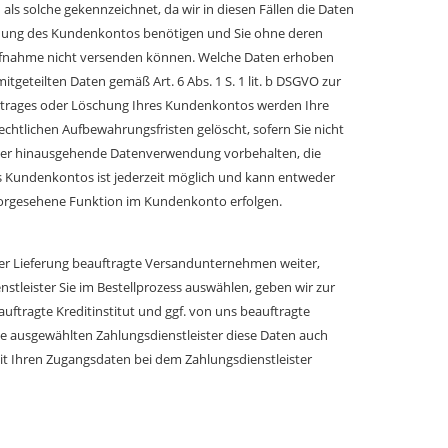
 als solche gekennzeichnet, da wir in diesen Fällen die Daten
fnung des Kundenkontos benötigen und Sie ohne deren
aufnahme nicht versenden können. Welche Daten erhoben
tgeteilten Daten gemäß Art. 6 Abs. 1 S. 1 lit. b DSGVO zur
ertrages oder Löschung Ihres Kundenkontos werden Ihre
chtlichen Aufbewahrungsfristen gelöscht, sofern Sie nicht
rüber hinausgehende Datenverwendung vorbehalten, die
hres Kundenkontos ist jederzeit möglich und kann entweder
 vorgesehene Funktion im Kundenkonto erfolgen.
t der Lieferung beauftragte Versandunternehmen weiter,
enstleister Sie im Bestellprozess auswählen, geben wir zur
ftragte Kreditinstitut und ggf. von uns beauftragte
ie ausgewählten Zahlungsdienstleister diese Daten auch
 mit Ihren Zugangsdaten bei dem Zahlungsdienstleister