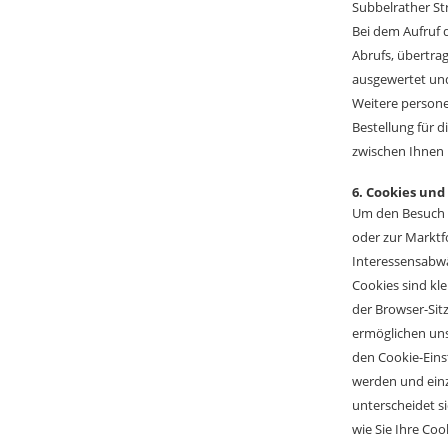
Subbelrather Str
Bei dem Aufruf 
Abrufs, übertra
ausgewertet und
Weitere persone
Bestellung für d
zwischen Ihnen 
6. Cookies un
Um den Besuch u
oder zur Marktf
Interessensabwä
Cookies sind kl
der Browser-Sit
ermöglichen uns
den Cookie-Eins
werden und einz
unterscheidet si
wie Sie Ihre Coo