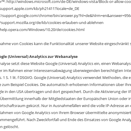
er™: http://windows.microsoft.com/de-DE/windows-vista/Block-or-allow-coo
//support.apple.com/kb/ph21411?locale=de_DE
//support.google.com/chrome/bin/answer.py?hl=de&hlrm=en&answer=956
//support.mozilla.org/de/kb/cookies-erlauben-und-ablehnen
//help.opera.com/Windows/10.20/de/cookies.html
nahme von Cookies kann die Funktionalität unserer Website eingeschränkt s
ogle (Universal) Analytics zur Webanalyse
alyse setzt diese Website Google (Universal) Analytics ein, einen Webanalys
 im Rahmen einer Interessensabwägung überwiegenden berechtigten Intere
. 1 S. 1 lit. f DSGVO. Google (Universal) Analytics verwendet Methoden, die
e zum Beispiel Cookies. Die automatisch erhobenen Informationen über Ihr
le in den USA übertragen und dort gespeichert. Durch die Aktivierung der I
 Übermittlung innerhalb der Mitgliedstaaten der Europäischen Union oder
rtschaftsraum gekürzt. Nur in Ausnahmefällen wird die volle IP-Adresse an
 Rahmen von Google Analytics von Ihrem Browser übermittelte anonymisiert
ammengeführt. Nach Zweckfortfall und Ende des Einsatzes von Google Ana
n gelöscht.