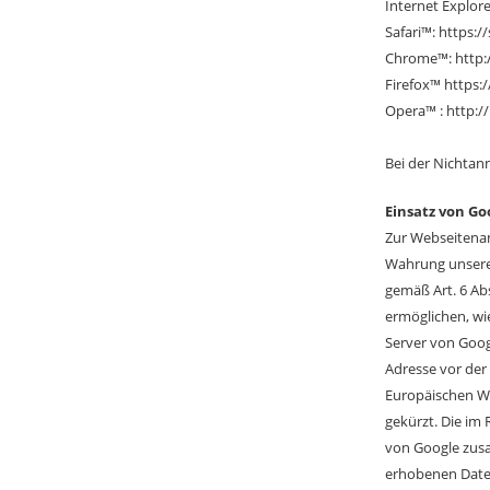
Internet Explor
Safari™: https:
Chrome™: http:
Firefox™ https:
Opera™ : http:
Bei der Nichtan
Einsatz von Go
Zur Webseitenan
Wahrung unserer
gemäß Art. 6 Abs
ermöglichen, wi
Server von Goog
Adresse vor der
Europäischen Wi
gekürzt. Die im
von Google zus
erhobenen Date