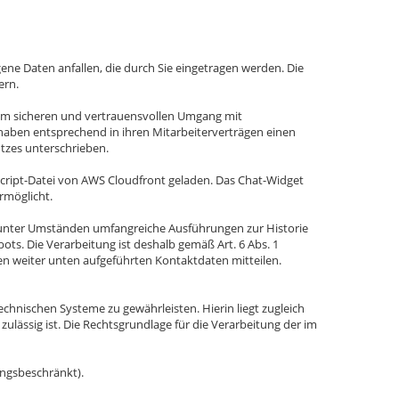
ne Daten anfallen, die durch Sie eingetragen werden. Die
ern.
um sicheren und vertrauensvollen Umgang mit
d haben entsprechend in ihren Mitarbeiterverträgen einen
tzes unterschrieben.
cript-Datei von AWS Cloudfront geladen. Das Chat-Widget
rmöglicht.
n unter Umständen umfangreiche Ausführungen zur Historie
ots. Die Verarbeitung ist deshalb gemäß Art. 6 Abs. 1
den weiter unten aufgeführten Kontaktdaten mitteilen.
chnischen Systeme zu gewährleisten. Hierin liegt zugleich
zulässig ist. Die Rechtsgrundlage für die Verarbeitung der im
ungsbeschränkt).