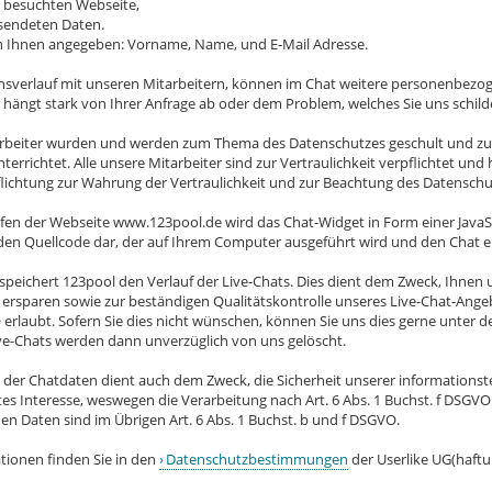
besuchten Webseite,
endeten Daten.
hnen angegeben: Vorname, Name, und E-Mail Adresse.
hsverlauf mit unseren Mitarbeitern, können im Chat weitere personenbezoge
n hängt stark von Ihrer Anfrage ab oder dem Problem, welches Sie uns schild
tarbeiter wurden und werden zum Thema des Datenschutzes geschult und z
rrichtet. Alle unsere Mitarbeiter sind zur Vertraulichkeit verpflichtet un
flichtung zur Wahrung der Vertraulichkeit und zur Beachtung des Datenschu
fen der Webseite www.123pool.de wird das Chat-Widget in Form einer JavaS
h den Quellcode dar, der auf Ihrem Computer ausgeführt wird und den Chat e
speichert 123pool den Verlauf der Live-Chats. Dies dient dem Zweck, Ihne
 ersparen sowie zur beständigen Qualitätskontrolle unseres Live-Chat-Angeb
 erlaubt. Sofern Sie dies nicht wünschen, können Sie uns dies gerne unter 
ve-Chats werden dann unverzüglich von uns gelöscht.
 der Chatdaten dient auch dem Zweck, die Sicherheit unserer informationste
es Interesse, weswegen die Verarbeitung nach Art. 6 Abs. 1 Buchst. f DSGVO 
n Daten sind im Übrigen Art. 6 Abs. 1 Buchst. b und f DSGVO.
tionen finden Sie in den
Datenschutzbestimmungen
der Userlike UG(haft