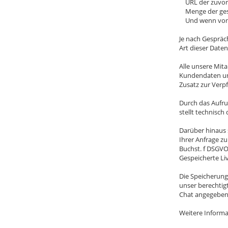
URL der zuvor 
Menge der ges
Und wenn von I
Je nach Gespräc
Art dieser Date
Alle unsere Mi
Kundendaten unte
Zusatz zur Verp
Durch das Aufru
stellt technisc
Darüber hinaus 
Ihrer Anfrage zu
Buchst. f DSGVO
Gespeicherte Li
Die Speicherung
unser berechtigt
Chat angegebene
Weitere Informa