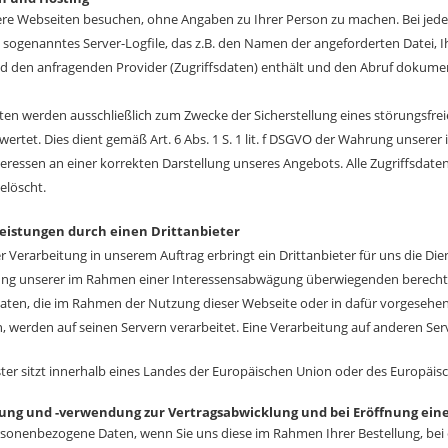
re Webseiten besuchen, ohne Angaben zu Ihrer Person zu machen. Bei jedem
 sogenanntes Server-Logfile, das z.B. den Namen der angeforderten Datei, I
den anfragenden Provider (Zugriffsdaten) enthält und den Abruf dokumen
aten werden ausschließlich zum Zwecke der Sicherstellung eines störungsfre
ertet. Dies dient gemäß Art. 6 Abs. 1 S. 1 lit. f DSGVO der Wahrung unse
teressen an einer korrekten Darstellung unseres Angebots. Alle Zugriffsdat
elöscht.
eistungen durch einen Drittanbieter
 Verarbeitung in unserem Auftrag erbringt ein Drittanbieter für uns die Di
ng unserer im Rahmen einer Interessensabwägung überwiegenden berechtig
Daten, die im Rahmen der Nutzung dieser Webseite oder in dafür vorgeseh
 werden auf seinen Servern verarbeitet. Eine Verarbeitung auf anderen Serv
ister sitzt innerhalb eines Landes der Europäischen Union oder des Europäi
ung und -verwendung zur Vertragsabwicklung und bei Eröffnung ei
sonenbezogene Daten, wenn Sie uns diese im Rahmen Ihrer Bestellung, bei 