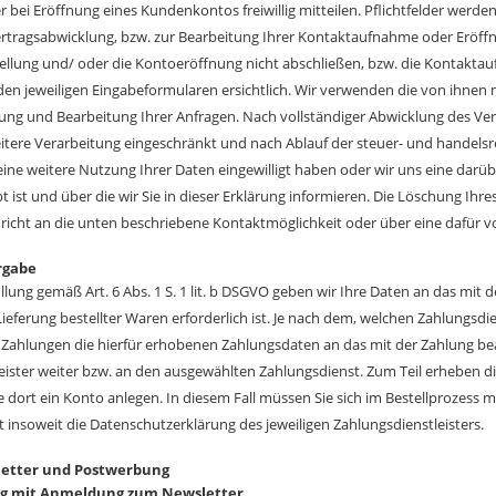
r bei Eröffnung eines Kundenkontos freiwillig mitteilen. Pflichtfelder werden
rtragsabwicklung, bzw. zur Bearbeitung Ihrer Kontaktaufnahme oder Eröf
ellung und/ oder die Kontoeröffnung nicht abschließen, bzw. die Kontakt
den jeweiligen Eingabeformularen ersichtlich. Wir verwenden die von ihnen mi
ung und Bearbeitung Ihrer Anfragen. Nach vollständiger Abwicklung des V
eitere Verarbeitung eingeschränkt und nach Ablauf der steuer- und handelsre
 eine weitere Nutzung Ihrer Daten eingewilligt haben oder wir uns eine da
bt ist und über die wir Sie in dieser Erklärung informieren. Die Löschung I
richt an die unten beschriebene Kontaktmöglichkeit oder über eine dafür
rgabe
llung gemäß Art. 6 Abs. 1 S. 1 lit. b DSGVO geben wir Ihre Daten an das mi
Lieferung bestellter Waren erforderlich ist. Je nach dem, welchen Zahlungsdi
Zahlungen die hierfür erhobenen Zahlungsdaten an das mit der Zahlung beau
eister weiter bzw. an den ausgewählten Zahlungsdienst. Zum Teil erheben d
ie dort ein Konto anlegen. In diesem Fall müssen Sie sich im Bestellprozess
t insoweit die Datenschutzerklärung des jeweiligen Zahlungsdienstleisters.
sletter und Postwerbung
g mit Anmeldung zum Newsletter