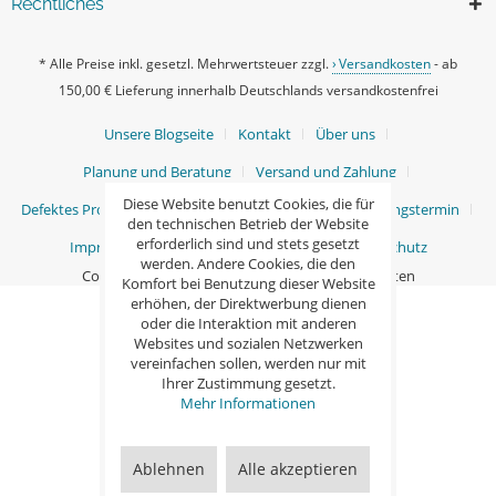
Rechtliches
* Alle Preise inkl. gesetzl. Mehrwertsteuer zzgl.
Versandkosten
- ab
150,00 € Lieferung innerhalb Deutschlands versandkostenfrei
Unsere Blogseite
Kontakt
Über uns
Planung und Beratung
Versand und Zahlung
Diese Website benutzt Cookies, die für
Defektes Produkt / Ersatzteile
Ihr persönlicher Beratungstermin
den technischen Betrieb der Website
erforderlich sind und stets gesetzt
Impressum
AGB
Widerrufsrecht
Datenschutz
werden. Andere Cookies, die den
Copyright © Ganß GmbH - Alle Rechte vorbehalten
Komfort bei Benutzung dieser Website
erhöhen, der Direktwerbung dienen
oder die Interaktion mit anderen
Websites und sozialen Netzwerken
vereinfachen sollen, werden nur mit
Ihrer Zustimmung gesetzt.
Mehr Informationen
Ablehnen
Alle akzeptieren