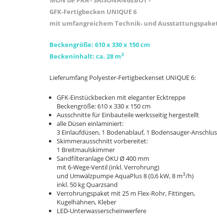
MON de PRA
- SAISONANGEBOT -
GFK-Fertigbecken UNIQUE 6
mit umfangreichem Technik- und Ausstattungspake
Beckengröße: 610 x 330 x 150 cm
3
Beckeninhalt: ca. 28 m
Lieferumfang
Polyester-Fertigbeckenset UNIQUE 6:
GFK-Einstückbecken mit eleganter Ecktreppe
Beckengröße: 610 x 330 x 150 cm
Ausschnitte für Einbauteile werksseitig hergestellt
alle Düsen einlaminiert:
3 Einlaufdüsen, 1 Bodenablauf, 1 Bodensauger-Anschlus
Skimmerausschnitt vorbereitet:
1 Breitmaulskimmer
Sandfilteranlage OKU Ø 400 mm
mit 6-Wege-Ventil (inkl. Verrohrung)
3
und Umwälzpumpe AquaPlus 8 (0,6 kW, 8 m
/h)
inkl. 50 kg Quarzsand
Verrohrungspaket mit 25 m Flex-Rohr, Fittingen,
Kugelhähnen, Kleber
LE
D-Unterwasserscheinwerfere