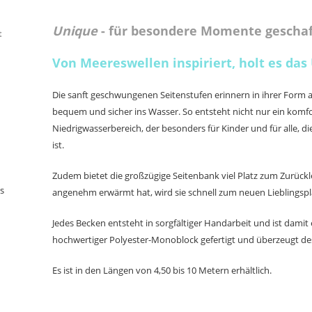
Unique
- für besondere Momente gescha
t
Von Meereswellen inspiriert, holt es das
Die sanft geschwungenen Seitenstufen erinnern in ihrer Form 
bequem und sicher ins Wasser. So entsteht nicht nur ein komfo
Niedrigwasserbereich, der besonders für Kinder und für alle, 
ist.
Zudem bietet die großzügige Seitenbank viel Platz zum Zurüc
s
angenehm erwärmt hat, wird sie schnell zum neuen Lieblingspla
Jedes Becken entsteht in sorgfältiger Handarbeit und ist damit
hochwertiger Polyester-Monoblock gefertigt und überzeugt des
Es ist in den Längen von 4,50 bis 10 Metern erhältlich.