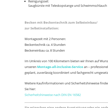
Reinigungsset:
Saugbürste mit Teleskopstange
und Schwimmschlauch
Becken mit Beckentechnik zum Selbsteinbau/
zur Selbstinstallation:
Montagezeit mit 2 Personen:
Beckentechnik ca. 4 Stunden
Beckeneinbau ca. 8 Stunden
Im Umkreis von 100 Kilometern bieten wir Ihnen auf Wun
unseren
Montage-all-inclusive-Service
an – professionel
geplant, zuverlässig koordiniert und fachgerecht umgesetz
Weitere Kaufinformationen und Sicherheitshinweise finde
Sie hier:
Sicherheitshinweise nach DIN EN 16582
Sie wünschen eine andere Ausstattung oder ein and