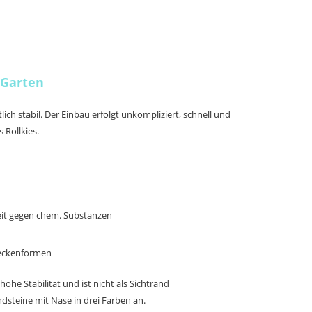
n Garten
ch stabil. Der Einbau erfolgt unkompliziert, schnell und
 Rollkies.
keit gegen chem. Substanzen
Beckenformen
ohe Stabilität und ist nicht als Sichtrand
ndste
ine mit Nase in drei Farben an
.