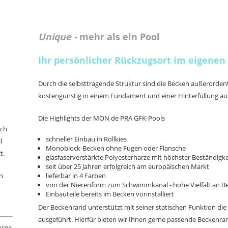
Unique -
mehr als ein Pool
Ihr persönlicher Rückzugsort im eigene
Durch
die selbsttragende Struktur sind die Becken außerordentli
kostengünstig in einem Fundament und einer Hinterfüllung aus
Die Highlights der
MON de PRA GFK-Pools
sch
schneller Einbau in Rollkies
l
Monoblock-Becken ohne Fugen oder Flansche
t.
glasfaserverstärkte Polyesterharze mit höchster Beständig
seit über 25 Jahren erfolgreich am europäischen Markt
n
lieferbar in 4 Farben
von der Nierenform zum Schwimmkanal - hohe Vielfalt an 
Einbauteile bereits i
m Becken
vorinstalliert
Der Beckenrand unterstützt mit seiner statischen Funktion die h
ausgeführt.
Hierfür bieten wir Ihnen gerne passende Beckenra
eres