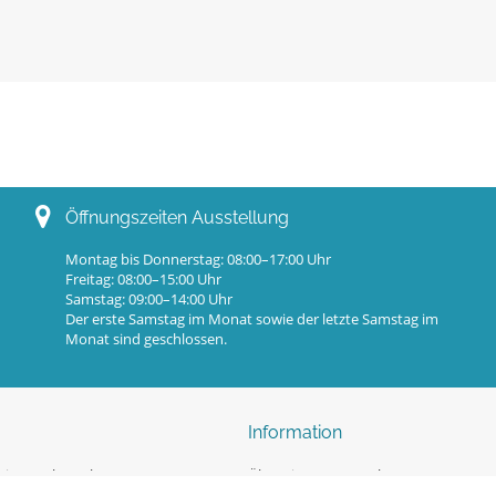
Öffnungszeiten Ausstellung
Montag bis Donnerstag: 08:00–17:00 Uhr
Freitag: 08:00–15:00 Uhr
Samstag: 09:00–14:00 Uhr
Der erste Samstag im Monat sowie der letzte Samstag im
Monat sind geschlossen.
Information
ingpool-Kataloge
Überwinterung Pools