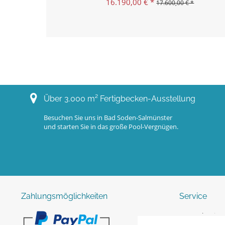
16.190,00 € *
17.600,00 € *
Über 3.000 m² Fertigbecken-Ausstellung
Besuchen Sie uns in Bad Soden-Salmünster
und starten Sie in das große Pool-Vergnügen.
Zahlungsmöglichkeiten
Service
123pool-Swimm