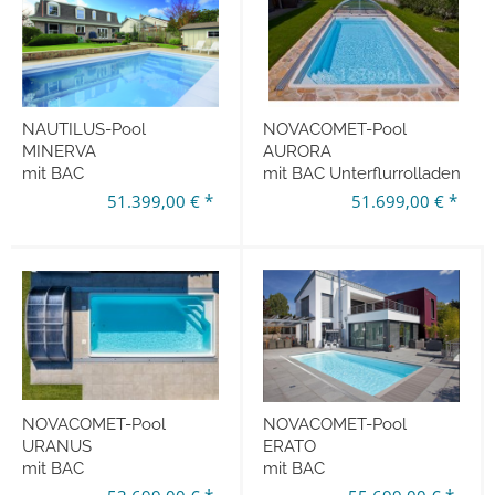
NAUTILUS-Pool
NOVACOMET-Pool
MINERVA
AURORA
mit BAC
mit BAC Unterflurrolladen
Unterflurrolladen
750 x 375 x 150 cm
51.399,00 € *
51.699,00 € *
710 x 380 x 150 cm
NOVACOMET-Pool
NOVACOMET-Pool
URANUS
ERATO
mit BAC
mit BAC
Unterflurrolladen
Unterflurrolladen