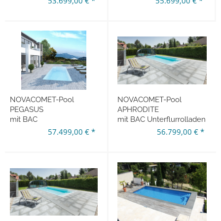
53.699,00 € *
55.699,00 € *
750 x 380 x 150 cm
800 x 380 x 150 cm
NOVACOMET-Pool
NOVACOMET-Pool
PEGASUS
APHRODITE
mit BAC
mit BAC Unterflurrolladen
Unterflurrolladen
800 x 380 x 150 cm
57.499,00 € *
56.799,00 € *
800 x 380 x 150 cm