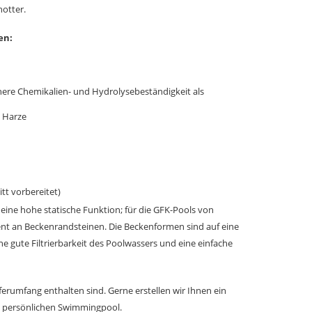
hotter.
en
:
n
re Chemikalien- und Hydrolysebeständigkeit als
e Harze
tt vorbereitet)
 eine hohe statische Funktion
; für die GFK-Pools von
ent an Beckenrandsteinen
. Die Beckenformen sind auf eine
 gute Filtrierbarkeit des Poolwassers und eine einfache
ferumfang enthalten sind. Gerne erstellen wir Ihnen ein
n persönlichen Swimmingpool.