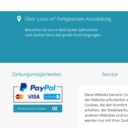
Über 3.000 m² Fertigbecken-Ausstellung
Besuchen Sie uns in Bad Soden-Salmünster
und starten Sie in das große Pool-Vergnügen.
Zahlungsmöglichkeiten
Service
123pool-Swimm
Zum Anfragefo
Diese Website benutzt Coo
der Website erforderlich 
Planung und B
Cookies, die den Komfort
erhöhen, der Direktwerbu
Defektes Produk
anderen Websites und soz
werden nur mit Ihrer Zu