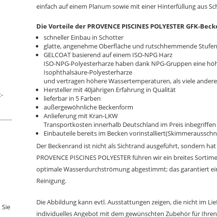
einf
ach auf einem Planum sowie mit einer Hinterfüllung aus
Sc
Die Vorteile der
PROVENCE PISCINES POLYESTER GFK-Beck
schneller Einbau in Schotter
glatte, angenehme Oberfläche und rutschhemmende Stufe
GELCOAT basierend auf einem ISO-NPG Harz
ISO-NPG-Polyesterharze haben dank NPG-Gruppen eine höhe
Isophthalsäure-Polyesterharze
und vertragen höhere Wassertemperaturen, als viele ander
Hersteller mit 40jährigen Erfahrung in Qualität
-
lieferbar in 5 Farben
außergewöhnliche Beckenform
Anlieferung mit Kran-LKW
Transportkosten innerhalb Deutschland im Preis inbegriffen
Einbauteile bereits i
m Becken
vorinstalliert(Skimmerausschni
Der Beckenrand ist nicht als Sichtrand ausgeführt, sondern hat
PROVENCE PISCINES POLYESTER führen wir ein breites Sortim
optimale Wasserdurchströmung abgestimmt; das garantiert eine
Reinigung.
Die Abbildung kann evtl. Ausstattungen zeigen, die nicht im Lie
 Sie
individuelles Angebot mit dem gewünschten Zubehör für Ihre