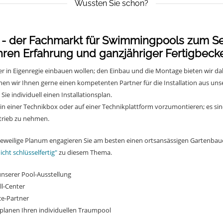
Wussten Sie schon?
 - der Fachmarkt für Swimmingpools zum S
hren Erfahrung und ganzjähriger Fertigbec
oder in Eigenregie einbauen wollen; den Einbau und die Montage bieten wir da
en wir Ihnen gerne einen kompetenten Partner für die Installation aus un
Sie individuell einen Installationsplan.
k in einer Technikbox oder auf einer Technikplattform vorzumontieren; es si
etrieb zu nehmen.
 jeweilige Planum engagieren Sie am besten einen ortsansässigen Gartenbau
icht schlüsselfertig"
zu diesem Thema.
nserer Pool-Ausstellung
ll-Center
ce-Partner
 planen Ihren individuellen Traumpool