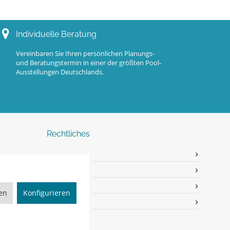
Individuelle Beratung
Vereinbaren Sie Ihren persönlichen Planungs-
und Beratungstermin in einer der größten Pool-
Ausstellungen Deutschlands.
Rechtliches
Impressum
AGB
82
Widerrufsrecht
ren
Konfigurieren
Datenschutz