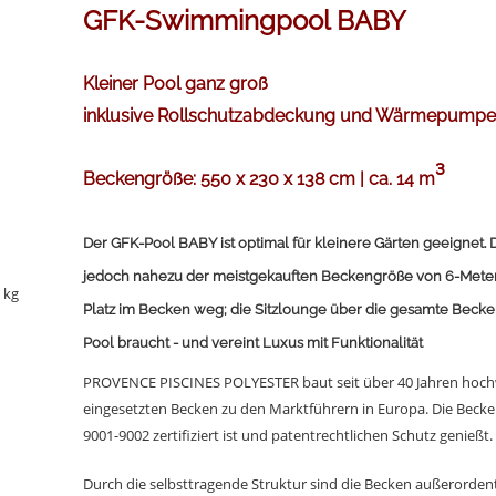
GFK-Swimmingpool BABY
Kleiner Pool ganz groß
inklusive Rollschutzabdeckung und Wärmepumpe
³
Beckengröße: 550 x 230 x 138 cm | ca. 14 m
Der GFK-Pool BABY ist optimal für kleinere Gärten geeignet. Di
jedoch nahezu der meistgekauften Beckengröße von 6-Meter-
 kg
Platz im Becken weg; die Sitzlounge über die gesamte Becken
Pool braucht - und vereint Luxus mit Funktionalität
PROVENCE PISCINES POLYESTER baut seit über 40 Jahren hoch
eingesetzten Becken zu den Marktführern
in Europa. Die Beck
9001-9002 zertifiziert ist
und patentrechtlichen Schutz genießt.
Durch
die selbsttragende Struktur sind die Becken außerordentl