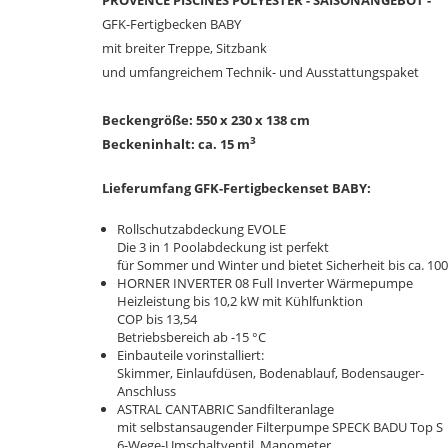
PROVENCE PISCINES POLYESTER - SAISONANGEBOT -
GFK-Fertigbecken BABY
mit breiter Treppe, Sitzbank
und umfangreichem Technik- und Ausstattungspaket
Beckengröße: 550 x 230 x 138 cm
3
Beckeninhalt: ca. 15 m
Lieferumfang
GFK-Fertigbeckenset BABY:
Rollschutzabdeckung EVOLE
Die 3 in 1 Poolabdeckung ist perfekt
für Sommer und Winter und bietet Sicherheit bis ca. 100
HORNER INVERTER 08 Full Inverter Wärmepumpe
Heizleistung bis 10,2 kW mit Kühlfunktion
COP bis 13,54
Betriebsbereich ab -15 °C
Einbauteile vorinstalliert:
Skimmer, Einlaufdüsen, Bodenablauf, Bodensauger-
Anschluss
ASTRAL CANTABRIC
Sandfilteranlage
mit
selbstansaugender Filterpumpe SPECK BADU Top S
6-Wege-Umschaltventil, Manometer