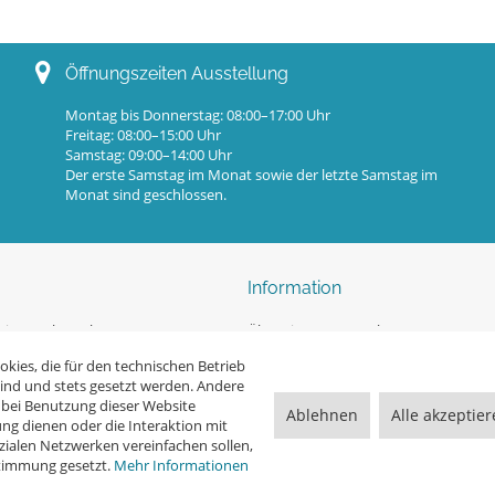
Öffnungszeiten Ausstellung
Montag bis Donnerstag: 08:00–17:00 Uhr
Freitag: 08:00–15:00 Uhr
Samstag: 09:00–14:00 Uhr
Der erste Samstag im Monat sowie der letzte Samstag im
Monat sind geschlossen.
Information
ingpool-Kataloge
Überwinterung Pools
rmular
Unsere Blogseite
kies, die für den technischen Betrieb
sind und stets gesetzt werden. Andere
eratung
Sicherheitshinweise nach DIN EN 165
 bei Benutzung dieser Website
Ablehnen
Alle akzeptie
ng dienen oder die Interaktion mit
t / Ersatzteile
Kontakt
ialen Netzwerken vereinfachen sollen,
stimmung gesetzt.
Mehr Informationen
Ihr persönlicher Beratungstermin