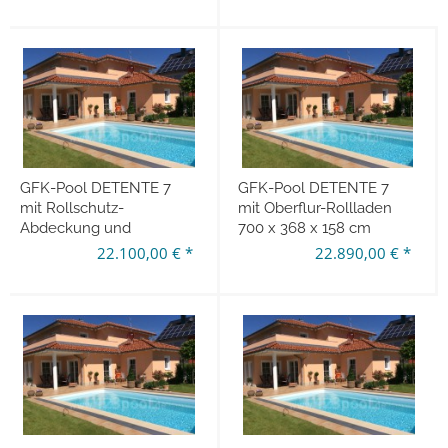
GFK-Pool DETENTE 7
GFK-Pool DETENTE 7
mit Rollschutz-
mit Oberflur-Rollladen
Abdeckung und
700 x 368 x 158 cm
Wärmepumpe
22.100,00 € *
22.890,00 € *