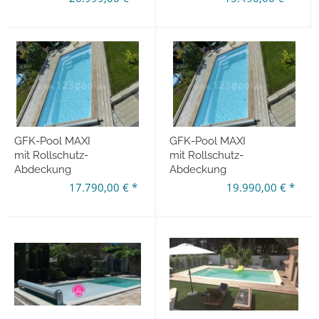
GFK-Pool MAXI
GFK-Pool MAXI
mit Rollschutz-
mit Rollschutz-
Abdeckung
Abdeckung
650 x 300 x 140 cm
und Wärmepumpe
17.790,00 € *
19.990,00 € *