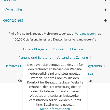
Information
Rechtliches
* Alle Preise inkl. gesetzl. Mehrwertsteuer zzgl.
Versandkosten
- ab
150,00 € Lieferung innerhalb Deutschlands versandkostenfrei
Unsere Blogseite
Kontakt
Über uns
Planung und Beratung
Versand und Zahlung
Diese Website benutzt Cookies, die für
Defektes Produkt / Ersatzteile
Ihr persönlicher Beratungstermin
den technischen Betrieb der Website
erforderlich sind und stets gesetzt
Impressum
AGB
Widerrufsrecht
Datenschutz
werden. Andere Cookies, die den
Copyright © Ganß GmbH - Alle Rechte vorbehalten
Komfort bei Benutzung dieser Website
erhöhen, der Direktwerbung dienen
oder die Interaktion mit anderen
Websites und sozialen Netzwerken
vereinfachen sollen, werden nur mit
Ihrer Zustimmung gesetzt.
Mehr Informationen