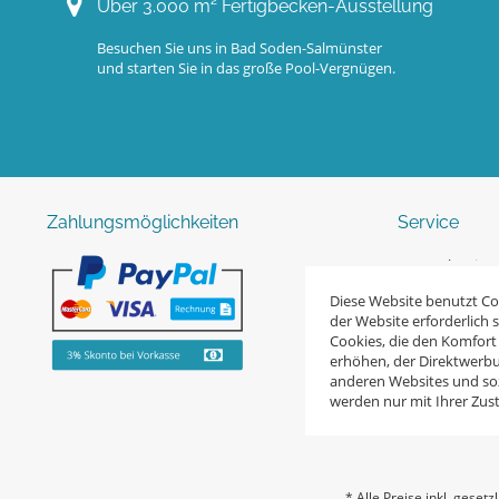
Über 3.000 m² Fertigbecken-Ausstellung
Besuchen Sie uns in Bad Soden-Salmünster
und starten Sie in das große Pool-Vergnügen.
Zahlungsmöglichkeiten
Service
123pool-Swimm
Zum Anfragefo
Diese Website benutzt Coo
der Website erforderlich 
Planung und B
Cookies, die den Komfort
erhöhen, der Direktwerbu
Defektes Produk
anderen Websites und soz
werden nur mit Ihrer Zu
* Alle Preise inkl. geset