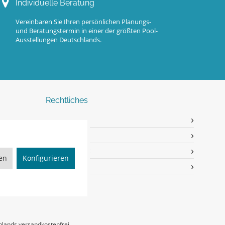
Individuelle Beratung
Vereinbaren Sie Ihren persönlichen Planungs-
und Beratungstermin in einer der größten Pool-
Ausstellungen Deutschlands.
Rechtliches
Impressum
AGB
82
Widerrufsrecht
ren
Konfigurieren
Datenschutz
hlands versandkostenfrei