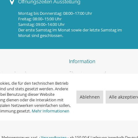
Öffnungszeiten Ausstellung
Montag bis Donnerstag: 08:00–17:00 Uhr
Freitag: 08:00–15:00 Uhr
Samstag: 09:00–14:00 Uhr
Der erste Samstag im Monat sowie der letzte Samstag im
Monat sind geschlossen.
Information
ingpool-Kataloge
Überwinterung Pools
rmular
Unsere Blogseite
kies, die für den technischen Betrieb
sind und stets gesetzt werden. Andere
eratung
Sicherheitshinweise nach DIN EN 165
 bei Benutzung dieser Website
Ablehnen
Alle akzeptie
ng dienen oder die Interaktion mit
t / Ersatzteile
Kontakt
ialen Netzwerken vereinfachen sollen,
stimmung gesetzt.
Mehr Informationen
Ihr persönlicher Beratungstermin
zl. Mehrwertsteuer zzgl.
Versandkosten
- ab 150,00 € Lieferung innerhalb Deutsc