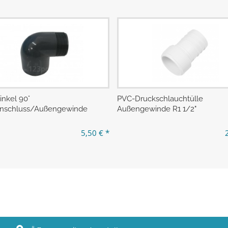
nkel 90°
PVC-Druckschlauchtülle
nschluss/Außengewinde
Außengewinde R1 1/2"
5,50 € *