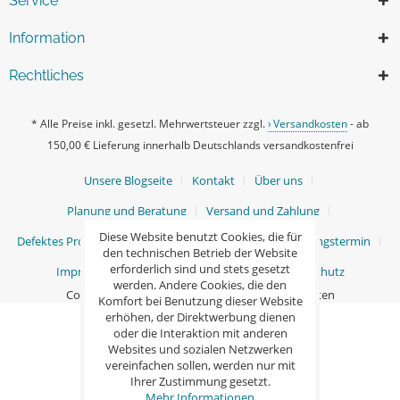
Service
Information
Rechtliches
* Alle Preise inkl. gesetzl. Mehrwertsteuer zzgl.
Versandkosten
- ab
150,00 € Lieferung innerhalb Deutschlands versandkostenfrei
Unsere Blogseite
Kontakt
Über uns
Planung und Beratung
Versand und Zahlung
Diese Website benutzt Cookies, die für
Defektes Produkt / Ersatzteile
Ihr persönlicher Beratungstermin
den technischen Betrieb der Website
erforderlich sind und stets gesetzt
Impressum
AGB
Widerrufsrecht
Datenschutz
werden. Andere Cookies, die den
Copyright © Ganß GmbH - Alle Rechte vorbehalten
Komfort bei Benutzung dieser Website
erhöhen, der Direktwerbung dienen
oder die Interaktion mit anderen
Websites und sozialen Netzwerken
vereinfachen sollen, werden nur mit
Ihrer Zustimmung gesetzt.
Mehr Informationen