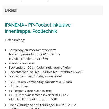
Details
IPANEMA - PP-Poolset inklusive
Innentreppe, Pooltechnik
Lieferumfang:
Polypropylen-Pool Rechteckform
Ecken abgerundet oder 90° wählbar
in 7 vierschiedenen Größen
Wandstärke 8 mm
Beckentiefe 150 cm (oder individuelle Tiefe)
Beckenfarben: hellblau, caribic-blau, stahlblau, weiß
Ecktreppe innen, 4stufig, abgerundet
PVC-Becken-Verrohrung, montiert Ø 50 mm
3 Einlaufdüsen
1 Skimmer Super 495 x 80 mm
1 LED-Unterwasserscheinwerfer RGB, 12 V
inklusive Fernbedienung und WiFi
Hochleistungs-Sandfilteranlage OKU PREMIUM