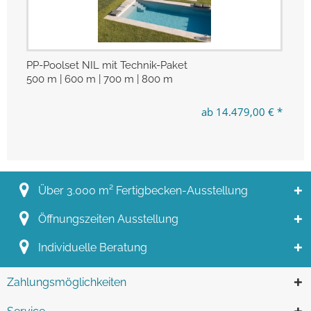
PP-Poolset NIL mit Technik-Paket
PP
500 m | 600 m | 700 m | 800 m
mi
500
ab 14.479,00 € *
Über 3.000 m² Fertigbecken-Ausstellung
Öffnungszeiten Ausstellung
Individuelle Beratung
Zahlungsmöglichkeiten